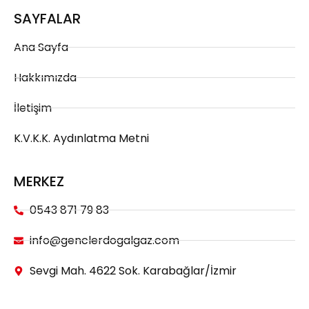
SAYFALAR
Ana Sayfa
Hakkımızda
İletişim
K.V.K.K. Aydınlatma Metni
MERKEZ
0543 871 79 83
info@genclerdogalgaz.com
Sevgi Mah. 4622 Sok. Karabağlar/İzmir